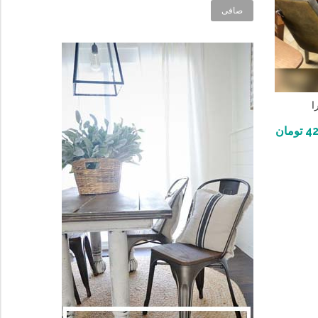
صافی
ا
42
تومان