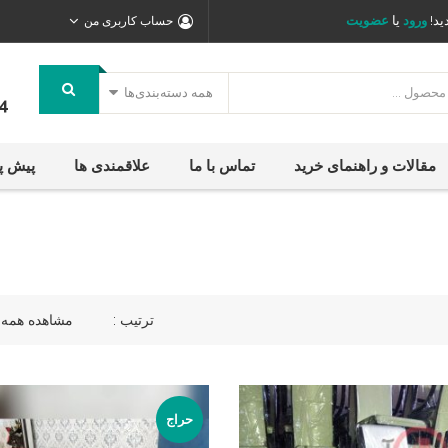
ید!
ورود
یا
عضویت
حساب کاربری من
همه دسته‌بندی‌ها
4
مقالات و راهنمای خرید
تماس با ما
علاقمندی ها
پیش پ
ترتیب :
مشاهده همه 10 نتیجه
حراج