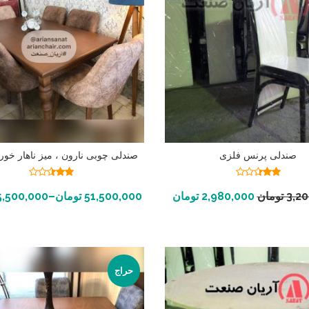
صندلی پرنس فلزی
صندلی چوبی نارون ، میز ناهار خور
نمره
نمره
2.41
2.34
افزودن به سبد خرید
انتخاب گزینه ها
3,2
تومان
2,980,000
تومان
51,500,000
تومان
–
5,500,000
از 5
از 5
حراج