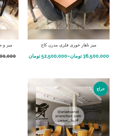
میز ناهار خوری فلزی مدرن کاج
میز و ص
انتخاب گزینه ها
36,500,000
تومان
–
52,500,000
تومان
700,000
حراج