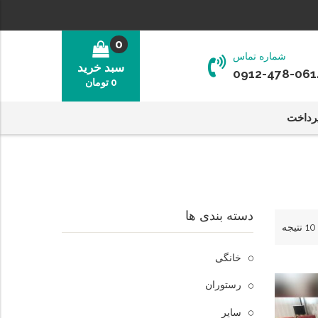
0
شماره تماس
سبد خرید
0912-478-061
0
تومان
رداخت
دسته بندی ها
خانگی
رستوران
سایر