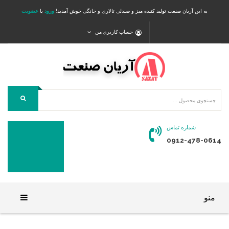
به این آریان صنعت تولید کننده میز و صندلی تالاری و خانگی خوش آمدید!
ورود
یا
عضویت
حساب کاربری من
شماره تماس
0912-478-0614
منو
خانه