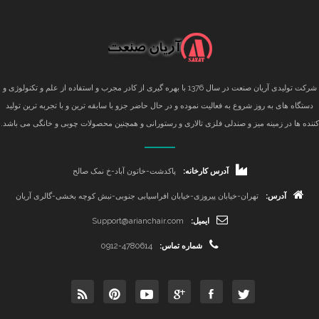
شرکت تولیدی آریان صنعت در سال 1376 با بهره گیری از کادر مجرب و استفاده از علم و تکنولوژی و
دستگاه های به روز شروع به فعالیت نموده و در حال حاضر جزو با سابقه ترین و با تجربه ترین تولید
کننده ها در زمینه میز و صندلی فلزی تالاری و رستورانی و همچنین محصولات چوبی و خانگی می باشد.
آدرس کارخانه:
پاکدشت-خاتون آباد-خ نمک صالح
آدرس:
تهران-خیابان پیروزی-خیابان افراسیابی جنوبی-نبش کوچه بخشی-گالری آریان
ایمیل:
Support@arianchair.com
شماره تماس:
0912-4780614