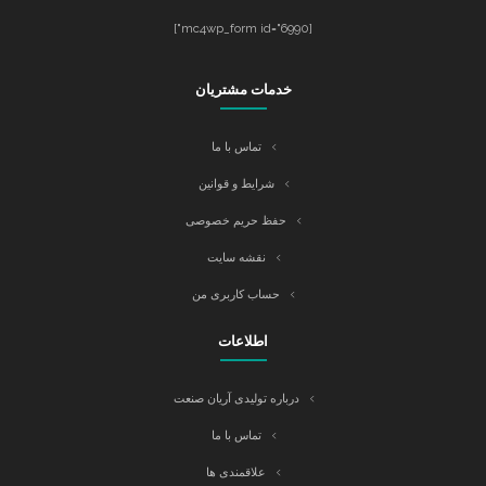
[mc4wp_form id="6990"]
خدمات مشتریان
تماس با ما
شرایط و قوانین
حفظ حریم خصوصی
نقشه سایت
حساب کاربری من
اطلاعات
درباره تولیدی آریان صنعت
تماس با ما
علاقمندی ها