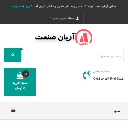
به این آریان صنعت تولید کننده میز و صندلی تالاری و خانگی خوش آمدید!
ورود
یا
عضویت
حساب کاربری من
شماره تماس
0
0912-478-0614
سبد خرید
0
تومان
محصولی در سبد خرید شما وجود ندارد.
منو
خانه