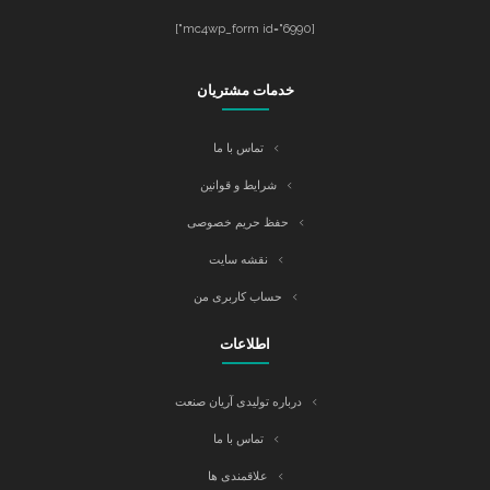
[mc4wp_form id="6990"]
خدمات مشتریان
تماس با ما
شرایط و قوانین
حفظ حریم خصوصی
نقشه سایت
حساب کاربری من
اطلاعات
درباره تولیدی آریان صنعت
تماس با ما
علاقمندی ها