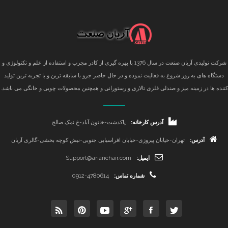
شرکت تولیدی آریان صنعت در سال 1376 با بهره گیری از کادر مجرب و استفاده از علم و تکنولوژی و
دستگاه های به روز شروع به فعالیت نموده و در حال حاضر جزو با سابقه ترین و با تجربه ترین تولید
کننده ها در زمینه میز و صندلی فلزی تالاری و رستورانی و همچنین محصولات چوبی و خانگی می باشد.
آدرس کارخانه:
پاکدشت-خاتون آباد-خ نمک صالح
آدرس:
تهران-خیابان پیروزی-خیابان افراسیابی جنوبی-نبش کوچه بخشی-گالری آریان
ایمیل:
Support@arianchair.com
شماره تماس:
0912-4780614