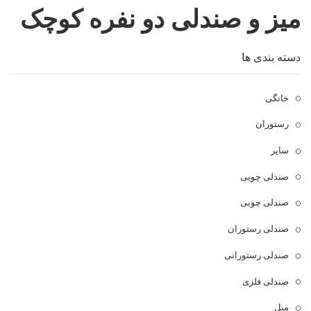
میز و صندلی دو نفره کوچک
فروشگاه
مقالات و راهنمای خرید
تجهیزات تالار و رستوران
دسته بندی ها
تماس با ما
میز و صندلی خانگی
خانگی
علاقمندی ها
محصولات چوبی و فلزی
درباره تولیدی آریان صنعت
رستوران
پیش پرداخت
خدمات
سایر
تماس با ما
صندلی چوبی
سوالات متداول
صندلی چوبی
صندلی رستوران
صندلی رستورانی
صندلی فلزی
مبل