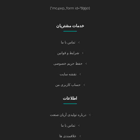
[mc4wp_form id="6990"]
خدمات مشتریان
تماس با ما
شرایط و قوانین
حفظ حریم خصوصی
نقشه سایت
حساب کاربری من
اطلاعات
درباره تولیدی آریان صنعت
تماس با ما
علاقمندی ها