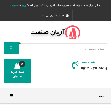
به این آریان صنعت تولید کننده میز و صندلی تالاری و خانگی خوش آمدید!
ورود
یا
عضویت
حساب کاربری من
شماره تماس
0
0912-478-0614
سبد خرید
0
تومان
محصولی در سبد خرید شما وجود ندارد.
منو
خانه