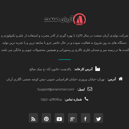
شرکت تولیدی آریان صنعت در سال 1376 با بهره گیری از کادر مجرب و استفاده از علم و تکنولوژی و
دستگاه های به روز شروع به فعالیت نموده و در حال حاضر جزو با سابقه ترین و با تجربه ترین تولید
کننده ها در زمینه میز و صندلی فلزی تالاری و رستورانی و همچنین محصولات چوبی و خانگی می باشد.
آدرس کارخانه:
پاکدشت-خاتون آباد-خ نمک صالح
آدرس:
تهران-خیابان پیروزی-خیابان افراسیابی جنوبی-نبش کوچه بخشی-گالری آریان
ایمیل:
Support@arianchair.com
شماره تماس:
0912-4780614