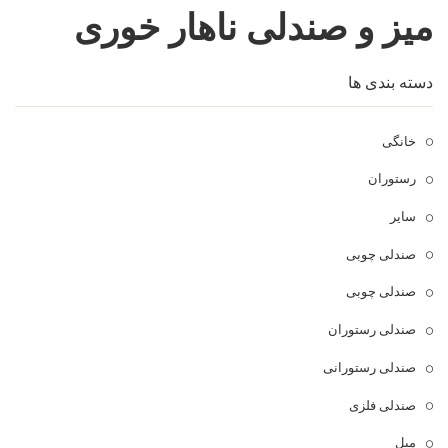
میز و صندلی ناهار خوری
فروشگاه
مقالات و راهنمای خرید
تجهیزات تالار و رستوران
دسته بندی ها
تماس با ما
میز و صندلی خانگی
خانگی
علاقمندی ها
محصولات چوبی و فلزی
درباره تولیدی آریان صنعت
رستوران
پیش پرداخت
خدمات
سایر
تماس با ما
صندلی چوبی
سوالات متداول
صندلی چوبی
صندلی رستوران
صندلی رستورانی
صندلی فلزی
مبل