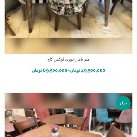
میز ناهار خوری لوکس کاج
انتخاب گزینه ها
49,500,000
تومان
–
69,500,000
تومان
حراج