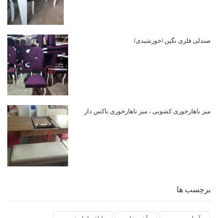
صندلی فلزی نگین (خورشیدی)
میز ناهارخوری کشویی ، میز ناهارخوری باکس دار
برچسب ها