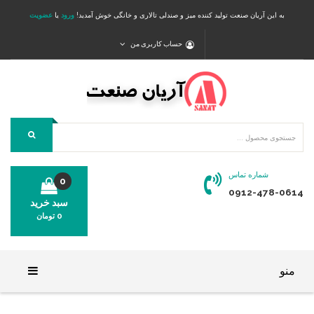
به این آریان صنعت تولید کننده میز و صندلی تالاری و خانگی خوش آمدید!
ورود
یا
عضویت
حساب کاربری من
شماره تماس
0
0912-478-0614
سبد خرید
0
تومان
محصولی در سبد خرید شما وجود ندارد.
منو
خانه