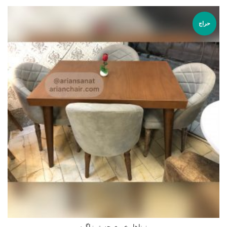
حراج
میز ناهار خوری چستر زاگرس