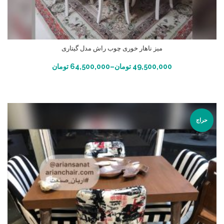
میز ناهار خوری چوب راش مدل گیتاری
انتخاب گزینه ها
49,500,000
تومان
–
64,500,000
تومان
حراج