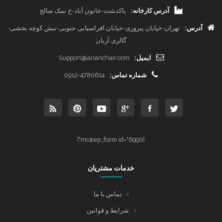
آدرس کارخانه:
پاکدشت-خاتون آباد-خ نمک صالح
آدرس:
تهران-خیابان پیروزی-خیابان افراسیابی جنوبی-نبش کوچه بخشی-
گالری آریان
ایمیل:
Support@arianchair.com
شماره تماس:
0912-4780614
[mc4wp_form id="6990"]
خدمات مشتریان
تماس با ما
شرایط و قوانین