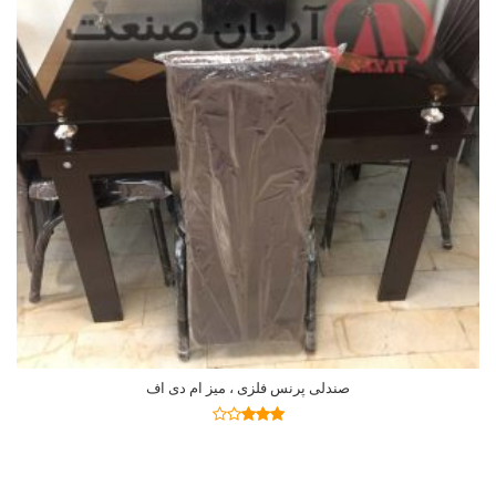
صندلی پرنس فلزی ، میز ام دی اف
اطلاعات بیشتر
نمره
2.92
از
5