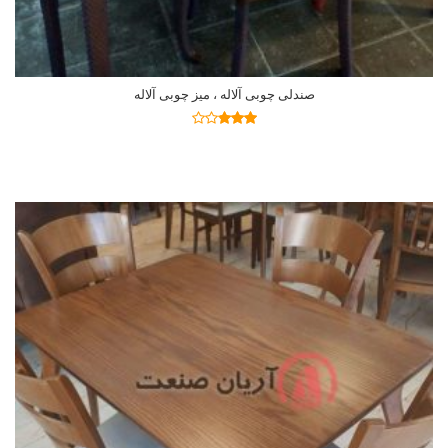
صندلی چوبی آلاله ، میز چوبی آلاله
اطلاعات بیشتر
نمره
2.77
از 5