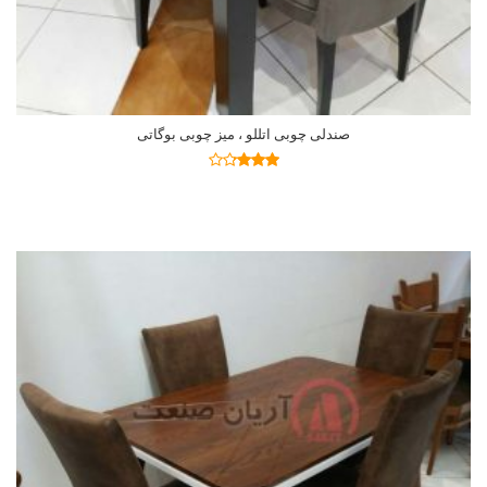
صندلی چوبی اتللو ، میز چوبی بوگاتی
اطلاعات بیشتر
نمره
3.19
از
5