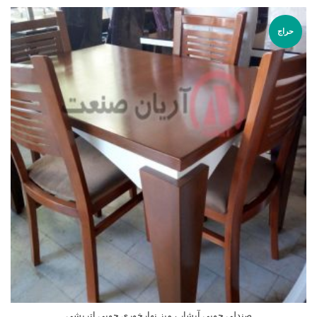
حراج
صندلی چوبی آبشار ، میز نهارخوری چوبی اتریشی