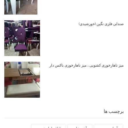
صندلی فلزی نگین (خورشیدی)
میز ناهارخوری کشویی ، میز ناهارخوری باکس دار
برچسب ها