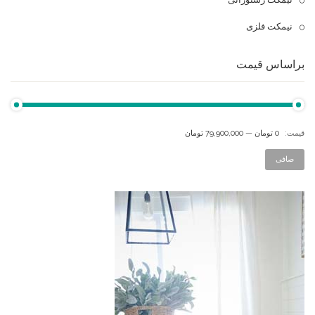
نیمکت فلزی
براساس قیمت
قيمت:
0 تومان
—
79,900,000 تومان
صافی