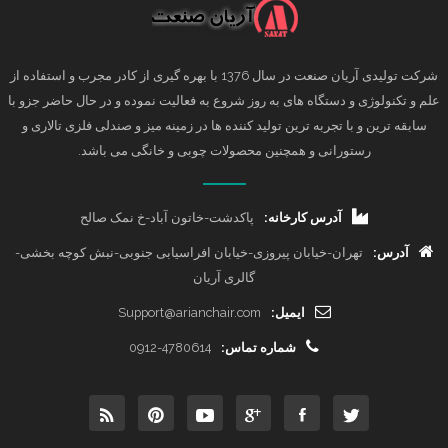
شرکت تولیدی آریان صنعت در سال 1376 با بهره گیری از کادر مجرب و استفاده از
علم و تکنولوژی و دستگاه های به روز شروع به فعالیت نموده و در حال حاضر جزو با
سابقه ترین و با تجربه ترین تولید کننده ها در زمینه میز و صندلی فلزی تالاری و
رستورانی و همچنین محصولات چوبی و خانگی می باشد.
آدرس کارخانه:
پاکدشت-خاتون آباد-خ نمک صالح
آدرس:
تهران-خیابان پیروزی-خیابان افراسیابی جنوبی-نبش کوچه بخشی-
گالری آریان
ایمیل:
Support@arianchair.com
شماره تماس:
0912-4780614