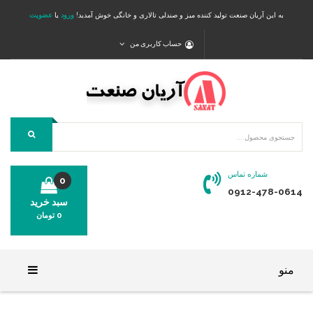
به این آریان صنعت تولید کننده میز و صندلی تالاری و خانگی خوش آمدید!
ورود
یا
عضویت
حساب کاربری من
شماره تماس
0
0912-478-0614
سبد خرید
0
تومان
محصولی در سبد خرید شما وجود ندارد.
منو
خانه