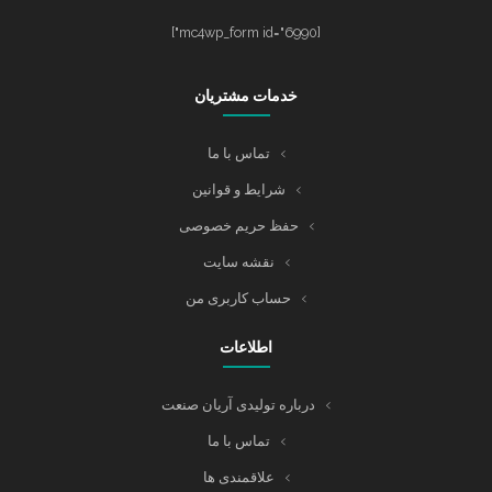
[mc4wp_form id="6990"]
خدمات مشتریان
تماس با ما
شرایط و قوانین
حفظ حریم خصوصی
نقشه سایت
حساب کاربری من
اطلاعات
درباره تولیدی آریان صنعت
تماس با ما
علاقمندی ها