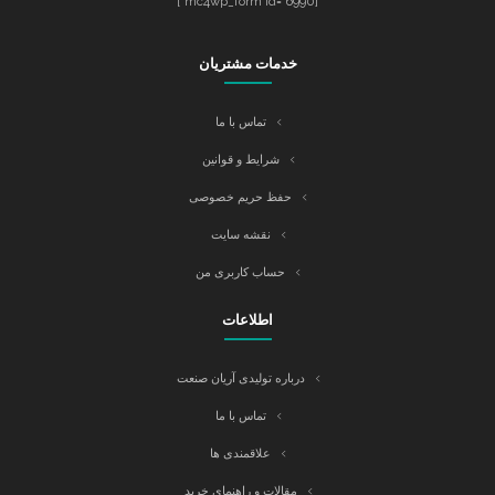
[mc4wp_form id="6990"]
خدمات مشتریان
تماس با ما
شرایط و قوانین
حفظ حریم خصوصی
نقشه سایت
حساب کاربری من
اطلاعات
درباره تولیدی آریان صنعت
تماس با ما
علاقمندی ها
مقالات و راهنمای خرید