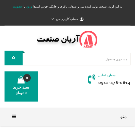
به این آریان صنعت تولید کننده میز و صندلی تالاری و خانگی خوش آمدید!
ورود
یا
عضویت
حساب کاربری من
شماره تماس
0
0912-478-0614
سبد خرید
0
تومان
محصولی در سبد خرید شما وجود ندارد.
منو
خانه