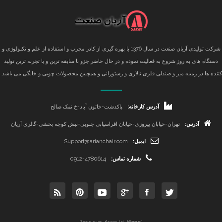
شرکت تولیدی آریان صنعت در سال 1376 با بهره گیری از کادر مجرب و استفاده از علم و تکنولوژی و
دستگاه های به روز شروع به فعالیت نموده و در حال حاضر جزو با سابقه ترین و با تجربه ترین تولید
کننده ها در زمینه میز و صندلی فلزی تالاری و رستورانی و همچنین محصولات چوبی و خانگی می باشد.
آدرس کارخانه:
پاکدشت-خاتون آباد-خ نمک صالح
آدرس:
تهران-خیابان پیروزی-خیابان افراسیابی جنوبی-نبش کوچه بخشی-گالری آریان
ایمیل:
Support@arianchair.com
شماره تماس:
0912-4780614