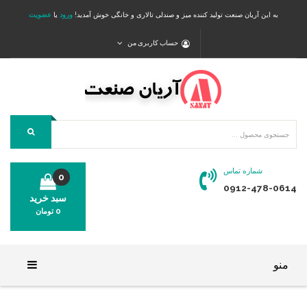
به این آریان صنعت تولید کننده میز و صندلی تالاری و خانگی خوش آمدید!
ورود
یا
عضویت
حساب کاربری من
شماره تماس
0
0912-478-0614
سبد خرید
0
تومان
محصولی در سبد خرید شما وجود ندارد.
منو
خانه