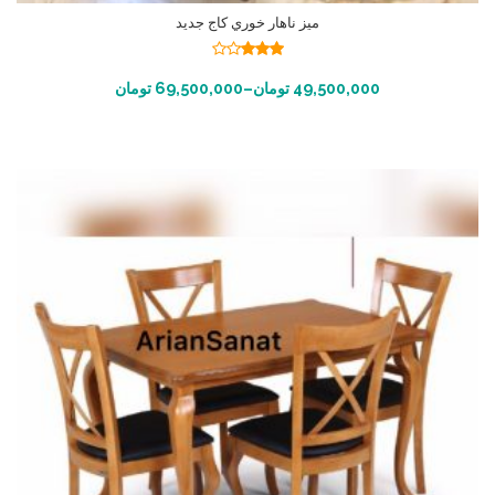
ميز ناهار خوري كاج جديد
نمره
3.13
از
انتخاب گزینه ها
49,500,000
تومان
–
69,500,000
تومان
5