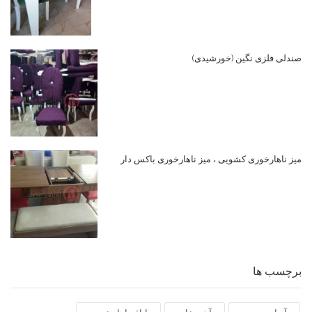
صندلی فلزی نگین (خورشیدی)
میز ناهارخوری کشویی ، میز ناهارخوری باکس دار
برچسب ها