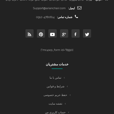
ایمیل:
Support@arianchair.com
شماره تماس:
0912-4780614
[mc4wp_form id="6990"]
خدمات مشتریان
تماس با ما
شرایط و قوانین
حفظ حریم خصوصی
نقشه سایت
حساب کاربری من