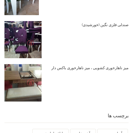
صندلی فلزی نگین (خورشیدی)
میز ناهارخوری کشویی ، میز ناهارخوری باکس دار
برچسب ها