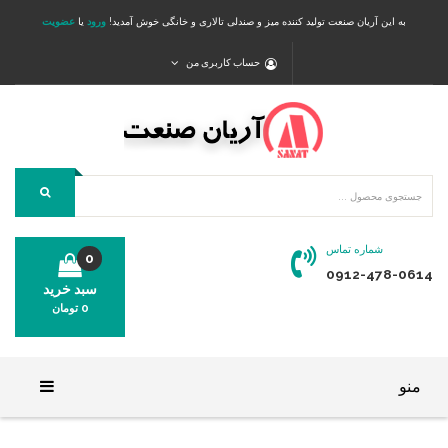
به این آریان صنعت تولید کننده میز و صندلی تالاری و خانگی خوش آمدید!
ورود
یا
عضویت
حساب کاربری من
شماره تماس
0
0912-478-0614
سبد خرید
0
تومان
محصولی در سبد خرید شما وجود ندارد.
منو
خانه