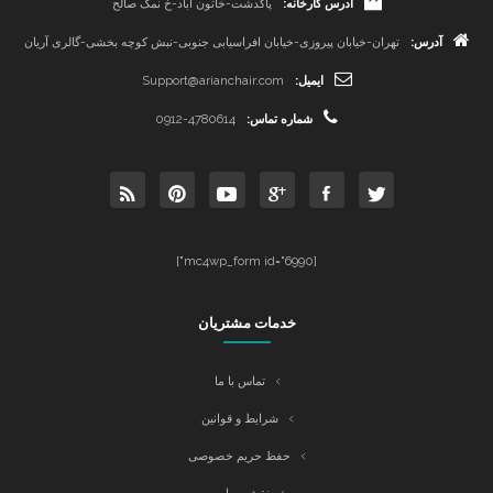
آدرس کارخانه:
پاکدشت-خاتون آباد-خ نمک صالح
آدرس:
تهران-خیابان پیروزی-خیابان افراسیابی جنوبی-نبش کوچه بخشی-گالری آریان
ایمیل:
Support@arianchair.com
شماره تماس:
0912-4780614
[mc4wp_form id="6990"]
خدمات مشتریان
تماس با ما
شرایط و قوانین
حفظ حریم خصوصی