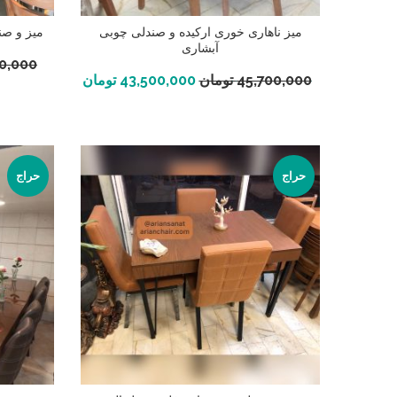
میز ناهاری خوری ارکیده و صندلی چوبی
میز و صن
آبشاری
50,000
افزودن به سبد خرید
45,700,000
تومان
43,500,000
تومان
حراج
حراج