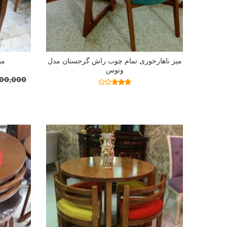
میز ناهارخوری تمام چوب راش گرجستان مدل
می
ونوس
500,000
اطلاعات بیشتر
نمره
2.74
از 5