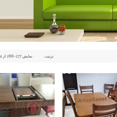
ترتیب :
نمایش 277–288 از 304 نتیجه