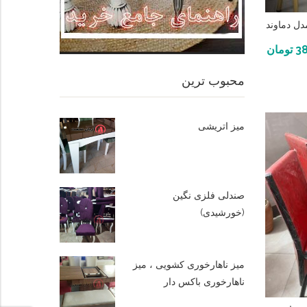
دل دماوند
38
تومان
محبوب ترین
میز اتریشی
صندلی فلزی نگین
(خورشیدی)
میز ناهارخوری کشویی ، میز
ناهارخوری باکس دار