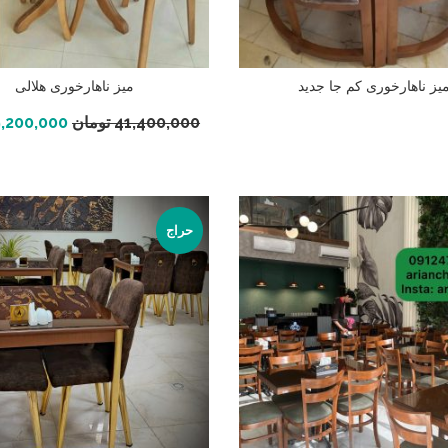
یز ناهارخوری کم جا جدید
میز ناهارخوری هلالی
اطلاعات بیشتر
افزودن به سبد خرید
41,400,000
تومان
,200,000
حراج