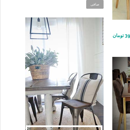
صافی
39
تومان