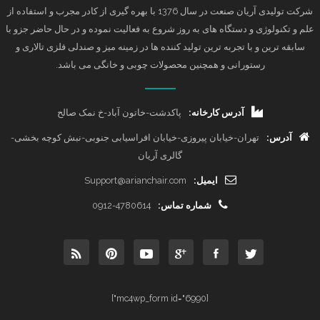
شرکت تولیدی آریان صنعت در سال 1376 با بهره گیری از کادر مجرب و استفاده از
علم و تکنولوژی و دستگاه های به روز شروع به فعالیت نموده و در حال حاضر جزو با
سابقه ترین و با تجربه ترین تولید کننده ها در زمینه میز و صندلی فلزی تالاری و
رستورانی و همچنین محصولات چوبی و خانگی می باشد.
آدرس کارخانه:
پاکدشت-خاتون آباد-خ نمک صالح
آدرس:
تهران-خیابان پیروزی-خیابان افراسیابی جنوبی-نبش کوچه بخشی-
گالری آریان
ایمیل:
Support@arianchair.com
شماره تماس:
0912-4780614
[mc4wp_form id="6990"]