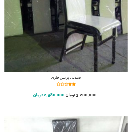
صندلی پرنس فلزی
نمره
2.34
افزودن به سبد خرید
3,200,000
تومان
2,980,000
تومان
از 5