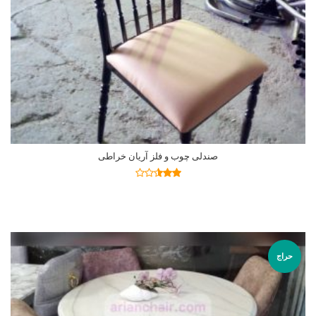
صندلی چوب و فلز آریان خراطی
اطلاعات بیشتر
نمره
2.50
از 5
حراج