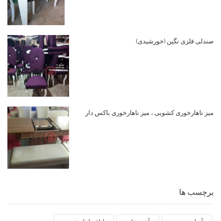
صندلی فلزی نگین (خورشیدی)
میز ناهارخوری کشویی ، میز ناهارخوری باکس دار
برچسب ها