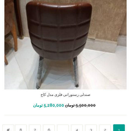
صندلی رستورانی فلزی مدل کاج
افزودن به سبد خرید
5,500,000
تومان
5,280,000
تومان
8
7
6
…
4
3
2
1