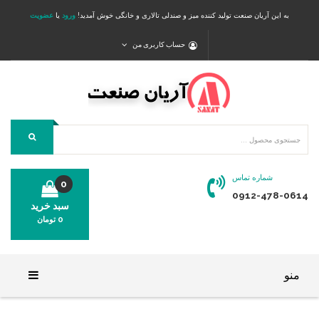
به این آریان صنعت تولید کننده میز و صندلی تالاری و خانگی خوش آمدید!
ورود
یا
عضویت
حساب کاربری من
شماره تماس
0
0912-478-0614
سبد خرید
0
تومان
محصولی در سبد خرید شما وجود ندارد.
منو
خانه