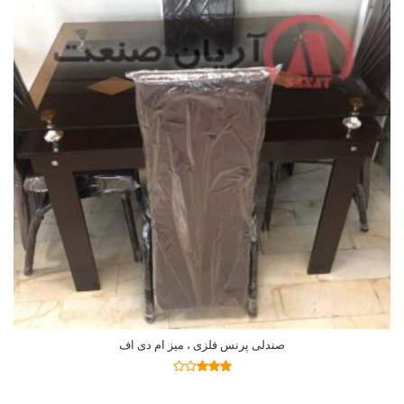
صندلی پرنس فلزی ، میز ام دی اف
اطلاعات بیشتر
نمره
2.92
از
5