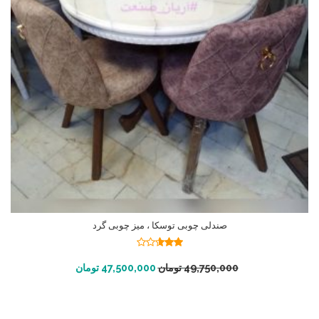
صندلی چوبی توسکا ، میز چوبی گرد
نمره
2.56
افزودن به سبد خرید
49,750,000
تومان
47,500,000
تومان
از 5