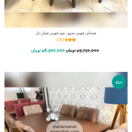
صندلی چوبی سرو ، میز چوبی شیار دار
نمره
2.50
افزودن به سبد خرید
49,750,000
تومان
48,500,000
تومان
از 5
حراج