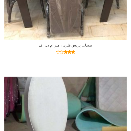
صندلی پرنس فلزی ، میز ام دی اف
اطلاعات بیشتر
نمره
2.92
از
5