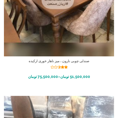
صندلی چوبی نارون ، میز ناهار خوری ارکیده
نمره
2.41
انتخاب گزینه ها
51,500,000
تومان
–
75,500,000
تومان
از 5