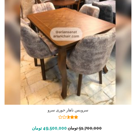
سرویس ناهار خوری سرو
نمره
2.49
افزودن به سبد خرید
51,700,000
تومان
49,500,000
تومان
از 5