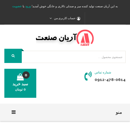
به این آریان صنعت تولید کننده میز و صندلی تالاری و خانگی خوش آمدید!
ورود
یا
عضویت
حساب کاربری من
شماره تماس
0
0912-478-0614
سبد خرید
0
تومان
محصولی در سبد خرید شما وجود ندارد.
منو
خانه