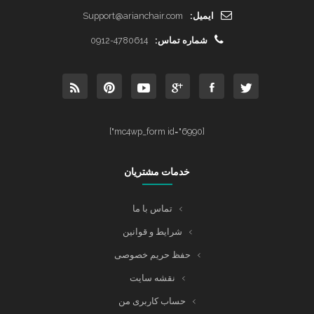
ایمیل:
Support@arianchair.com
شماره تماس:
0912-4780614
[mc4wp_form id="6990"]
خدمات مشتریان
تماس با ما
شرایط و قوانین
حفظ حریم خصوصی
نقشه سایت
حساب کاربری من