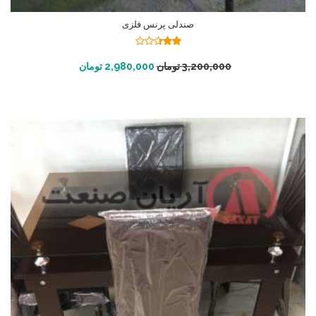
صندلی پرنس فلزی
نمره
2.34
افزودن به سبد خرید
3,200,000
تومان
2,980,000
تومان
از 5