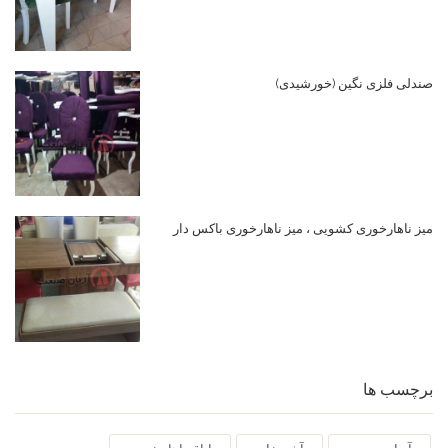
صندلی فلزی نگین (خورشیدی)
میز ناهارخوری کشویی ، میز ناهارخوری باکس دار
برچسب ها